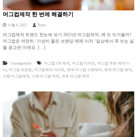
머그컵제작 한 번에 해결하기
11월 6, 2025
Brent
머그컵제작 트렌드 한눈에 보기 2025년 머그컵제작, 왜 또 뜨거울까?
머그컵은 여전히 ‘가성비 좋은 브랜딩 매체’이자 ‘일상에서 꼭 쓰는 실
물 광고판’이에요. […]
,
,
Uncategorized
머그컵 1개 제작
머그컵 디자인
머그컵 주문 제작 디
,
,
,
,
,
시
머그컵 프린팅
머그컵제작 사이트
변색 머그컵 소량제작
변색 머그컵 제작
,
,
소량 머그컵제작
스택 머그컵 제작
포토 머그컵 제작