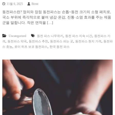
11월 6, 2025
Brent
동전파스란? 정의와 장점 동전파스는 손톱~동전 크기의 소형 패치로,
국소 부위에 즉각적으로 붙여 냉감·온감, 진통·소염 효과를 주는 제품
군을 말합니다. 작은 면적을 […]
,
,
Uncategorized
동전 파스 나무위키
동전 파스 지속 시간
동전파스 가
,
,
,
,
,
격
동전파스 약국
동전파스 추천
동전파스 파는 곳
동전파스 현지 가격
동전파
,
,
스 효능
로이 히츠 보코 동전파스
한국 동전 파스