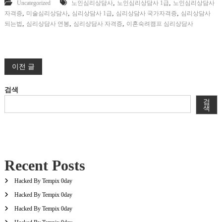
,
,
Uncategorized
노인심리상담사
노인심리상담사 1급
노인심리상담사
,
,
,
,
자격증
미술심리상담사
심리상담사 1급
심리상담사 국가자격증
심리상담사
,
,
,
되는법
심리상담사 연봉
심리상담사 자격증
이혼숙려캠프 심리상담사
글
이전 글
탐
검색
검
색
색
Recent Posts
Hacked By Tempix 0day
Hacked By Tempix 0day
Hacked By Tempix 0day