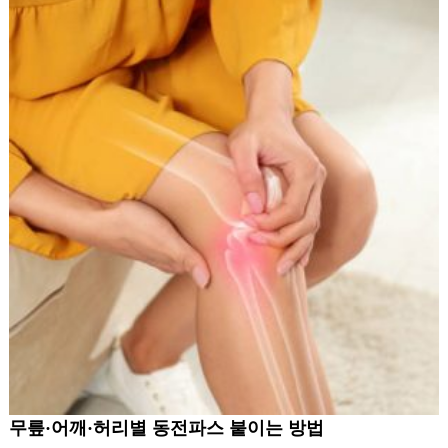
무릎·어깨·허리별 동전파스 붙이는 방법