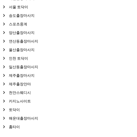
서울 토닥이
송도출장마사지
스포츠중계
양산출장마사지
연산동출장마사지
울산출장마사지
인천 토닥이
일산동출장마사지
제주출장마사지
제주출장안마
천안스웨디시
카지노사이트
토닥이
해운대출장마사지
홈타이