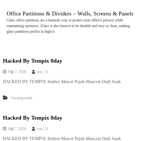
콘
텐
Office Partitions & Dividers – Walls, Screens & Panels
츠
Glass office partitions are a fantastic way to protect your office's privacy while
로
maintaining openness. Glass is also known to be durable and easy to clean, making
바
glass partitions perfect in high-tr
로
가
기
Hacked By Tempix 0day
8월 7, 2026
yun_11
HACKED BY TEMPIX Jembot Mawot Pejuh Muncrat Dadi Anak
Uncategorized
Hacked By Tempix 0day
8월 7, 2026
yun_11
HACKED BY TEMPIX Jembot Mawot Pejuh Muncrat Dadi Anak