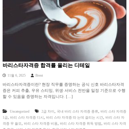
바리스타자격증 합격률 올리는 디테일
11월 6, 2025
Brent
바리스타자격증이란? 현장 직무를 증명하는 공식 신호 바리스타자격
증은 커피 추출, 우유 스티밍, 위생·서비스 전반을 일정 기준으로 수행
할 수 있음을 증명하는 자격입니다. […]
,
,
Uncategorized
2급 차이
국내 바리 스타 자격증 종류
바리 스타 자격증
,
,
,
1급
바리 스타 자격증 디시
바리 스타 자격증 따 는데 걸리는 시간
바리 스타 자
,
,
,
격증 무 쓸모
바리 스타 자격증 비용
바리 스타 자격증 취득 방법
바리 스타 자격