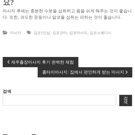
요?
마사지 후에는 충분한 수분을 섭취하고 몸을 쉬게 해주는 것이 좋습니
다. 또한, 과도한 운동이나 알코올 섭취는 피하는 것이 좋습니다.
,
,
,
마사지
김포1인샵
김포건마
김포마사지
김포스웨디시
글
제주출장마사지 후기 완벽한 체험
홈타이마사지: 집에서 편안하게 받는 마사지
탐
색
검색
검
색