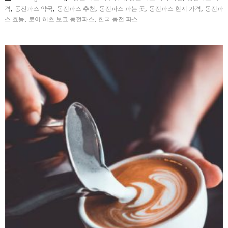
,
,
,
,
,
격
동전파스 약국
동전파스 추천
동전파스 파는 곳
동전파스 현지 가격
동전파
,
,
스 효능
로이 히츠 보코 동전파스
한국 동전 파스