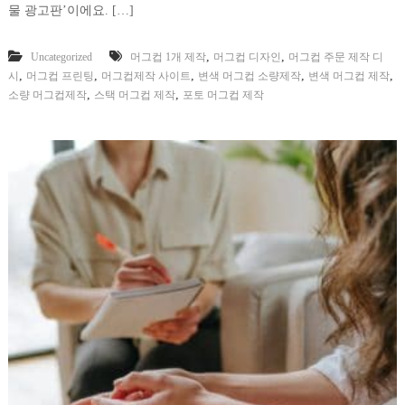
물 광고판’이에요. […]
,
,
Uncategorized
머그컵 1개 제작
머그컵 디자인
머그컵 주문 제작 디
,
,
,
,
,
시
머그컵 프린팅
머그컵제작 사이트
변색 머그컵 소량제작
변색 머그컵 제작
,
,
소량 머그컵제작
스택 머그컵 제작
포토 머그컵 제작