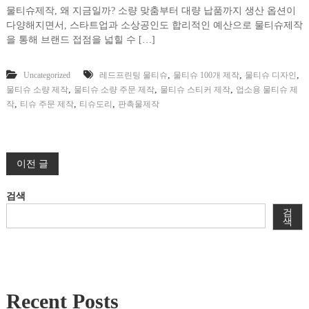
물티슈제작, 왜 지금일까? 소량 맞춤부터 대량 납품까지 생산 옵션이
다양해지면서, 스타트업과 소상공인도 합리적인 예산으로 물티슈제작
을 통해 브랜드 접점을 넓힐 수 […]
,
,
,
Uncategorized
레드프린팅 물티슈
물티슈 100개 제작
물티슈 디자인
,
,
,
물티슈 소량 제작
물티슈 소량 주문 제작
물티슈 스티커 제작
업소용 물티슈 제
,
,
,
작
티슈 주문 제작
티슈도리
판촉물제작
글
이전 글
탐
검색
검
색
색
Recent Posts