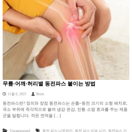
무릎·어깨·허리별 동전파스 붙이는 방법
11월 6, 2025
Brent
동전파스란? 정의와 장점 동전파스는 손톱~동전 크기의 소형 패치로,
국소 부위에 즉각적으로 붙여 냉감·온감, 진통·소염 효과를 주는 제품
군을 말합니다. 작은 면적을 […]
,
,
Uncategorized
동전 파스 나무위키
동전 파스 지속 시간
동전파스 가