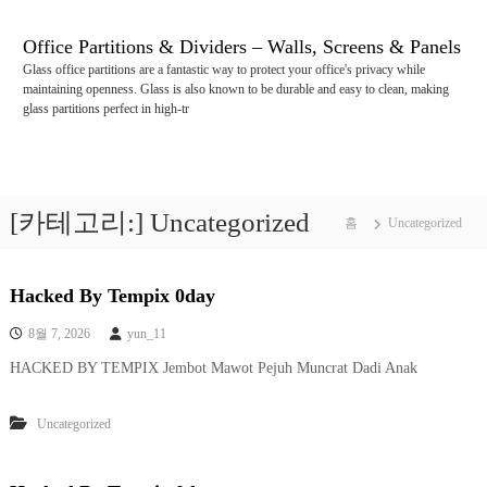
콘
텐
Office Partitions & Dividers – Walls, Screens & Panels
츠
Glass office partitions are a fantastic way to protect your office's privacy while
로
maintaining openness. Glass is also known to be durable and easy to clean, making
바
glass partitions perfect in high-tr
로
가
기
[카테고리:]
Uncategorized
홈
Uncategorized
Hacked By Tempix 0day
8월 7, 2026
yun_11
HACKED BY TEMPIX Jembot Mawot Pejuh Muncrat Dadi Anak
Uncategorized