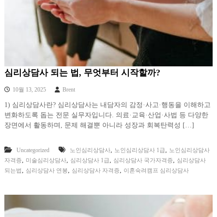
심리상담사 되는 법, 무엇부터 시작할까?
10월 13, 2025
Brent
1) 심리상담사란? 심리상담사는 내담자의 감정·사고·행동을 이해하고
변화하도록 돕는 전문 실무자입니다. 의료·교육·산업·사법 등 다양한
장면에서 활동하며, 문제 해결뿐 아니라 성장과 회복탄력성 […]
,
,
Uncategorized
노인심리상담사
노인심리상담사 1급
노인심리상담사
,
,
,
,
자격증
미술심리상담사
심리상담사 1급
심리상담사 국가자격증
심리상담사
,
,
,
되는법
심리상담사 연봉
심리상담사 자격증
이혼숙려캠프 심리상담사