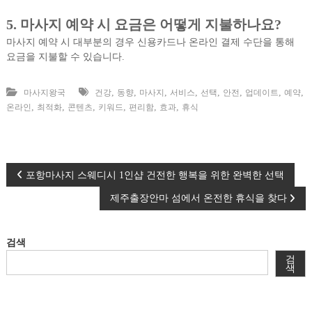
5.
마사지 예약 시 요금은 어떻게 지불하나요?
마사지 예약 시 대부분의 경우 신용카드나 온라인 결제 수단을 통해
요금을 지불할 수 있습니다.
,
,
,
,
,
,
,
,
마사지왕국
건강
동향
마사지
서비스
선택
안전
업데이트
예약
,
,
,
,
,
,
온라인
최적화
콘텐츠
키워드
편리함
효과
휴식
글
포항마사지 스웨디시 1인샵 건전한 행복을 위한 완벽한 선택
제주출장안마 섬에서 온전한 휴식을 찾다
탐
색
검색
검
색