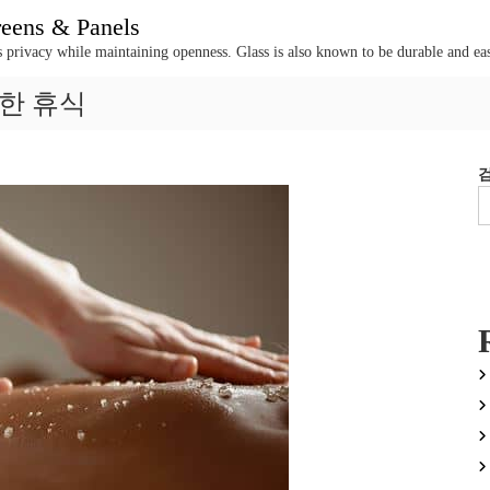
creens & Panels
e's privacy while maintaining openness. Glass is also known to be durable and eas
한 휴식