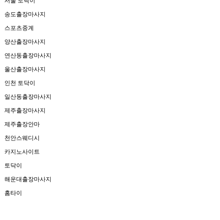
서울 토닥이
송도출장마사지
스포츠중계
양산출장마사지
연산동출장마사지
울산출장마사지
인천 토닥이
일산동출장마사지
제주출장마사지
제주출장안마
천안스웨디시
카지노사이트
토닥이
해운대출장마사지
홈타이