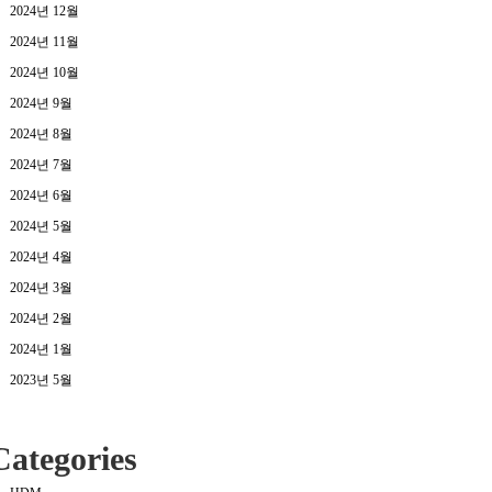
2024년 12월
2024년 11월
2024년 10월
2024년 9월
2024년 8월
2024년 7월
2024년 6월
2024년 5월
2024년 4월
2024년 3월
2024년 2월
2024년 1월
2023년 5월
Categories