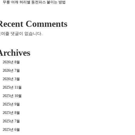
무릎·어깨·허리별 동전파스 붙이는 방법
Recent Comments
보여줄 댓글이 없습니다.
Archives
2026년 8월
2026년 7월
2026년 3월
2025년 11월
2025년 10월
2025년 9월
2025년 8월
2025년 7월
2025년 6월