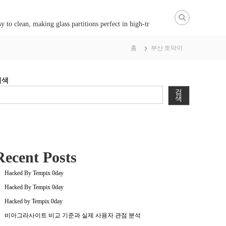
y to clean, making glass partitions perfect in high-tr
홈
부산 토닥이
검색
검
색
Recent Posts
Hacked By Tempix 0day
Hacked By Tempix 0day
Hacked by Tempix 0day
비아그라사이트 비교 기준과 실제 사용자 관점 분석