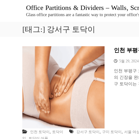
콘
Office Partitions & Dividers – Walls, S
텐
Glass office partitions are a fantastic way to protect your offic
츠
로
[태그:]
강서구 토닥이
바
로
가
기
인천 부평
5월 29, 2024
인천 부평구
의 긴장을 완
구 토닥이는 
,
,
,
인천 토닥이
토닥이
강서구 토닥이
구미 토닥이
서울 여
,
입
토닥이 어플