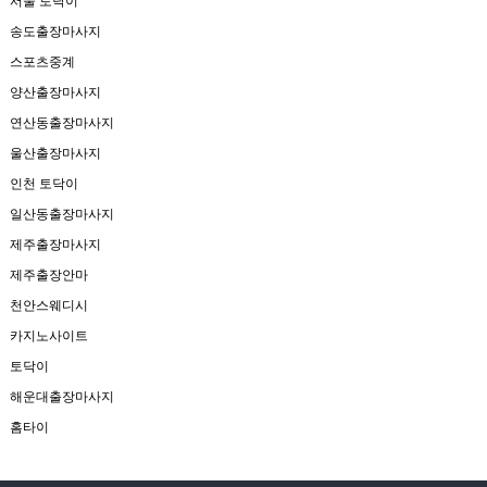
서울 토닥이
송도출장마사지
스포츠중계
양산출장마사지
연산동출장마사지
울산출장마사지
인천 토닥이
일산동출장마사지
제주출장마사지
제주출장안마
천안스웨디시
카지노사이트
토닥이
해운대출장마사지
홈타이