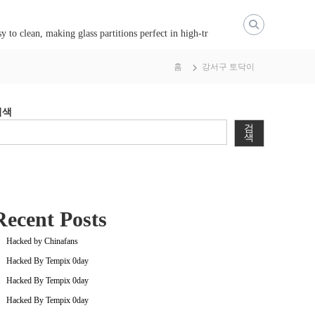
y to clean, making glass partitions perfect in high-tr
홈
강서구 토닥이
검색
검
색
Recent Posts
Hacked by Chinafans
Hacked By Tempix 0day
Hacked By Tempix 0day
Hacked By Tempix 0day