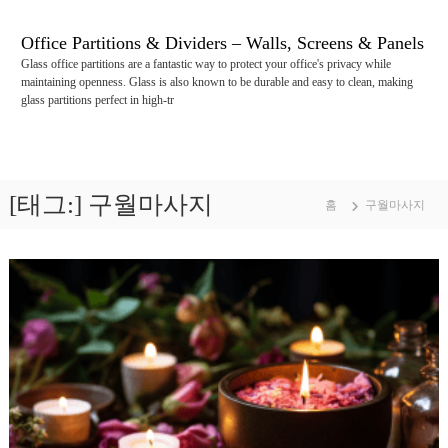
콘
텐
Office Partitions & Dividers – Walls, Screens & Panels
츠
Glass office partitions are a fantastic way to protect your office's privacy while
로
maintaining openness. Glass is also known to be durable and easy to clean, making
바
glass partitions perfect in high-tr
로
가
기
[태그:]
구월마사지
홈
구월마사지