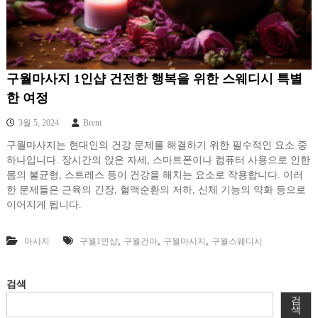
구월마사지 1인샵 건전한 행복을 위한 스웨디시 특별
한 여정
3월 5, 2024
Brent
구월마사지는 현대인의 건강 문제를 해결하기 위한 필수적인 요소 중
하나입니다. 장시간의 앉은 자세, 스마트폰이나 컴퓨터 사용으로 인한
몸의 불균형, 스트레스 등이 건강을 해치는 요소로 작용합니다. 이러
한 문제들은 근육의 긴장, 혈액순환의 저하, 신체 기능의 약화 등으로
이어지게 됩니다.
,
,
,
마사지
구월1인샵
구월건마
구월마사지
구월스웨디시
검색
검
색