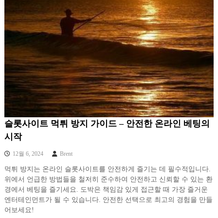
슬롯사이트 먹튀 방지 가이드 – 안전한 온라인 베팅의
시작
12월 6, 2024
Brent
먹튀 방지는 온라인 슬롯사이트를 안전하게 즐기는 데 필수적입니다.
위에서 언급한 방법들을 철저히 준수하여 안전하고 신뢰할 수 있는 환
경에서 베팅을 즐기세요. 도박은 책임감 있게 접근할 때 가장 즐거운
엔터테인먼트가 될 수 있습니다. 안전한 선택으로 최고의 경험을 만들
어보세요!