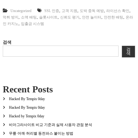
,
,
,
,
Uncategorized
SSL 인증
고객 지원
도박 중독 예방
라이선스 확인
,
,
,
,
,
,
먹튀 방지
소액 배팅
슬롯사이트
신뢰도 평가
안전 놀이터
안전한 배팅
온라
,
인 카지노
입출금 시스템
검색
검
색
Recent Posts
Hacked By Tempix 0day
Hacked By Tempix 0day
Hacked by Tempix 0day
비아그라사이트 비교 기준과 실제 사용자 관점 분석
무릎·어깨·허리별 동전파스 붙이는 방법