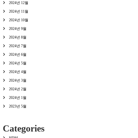
2024년 12월
2024년 11월
2024년 10월
2024년 9월
2024년 8월
2024년 7월
2024년 6월
2024년 5월
2024년 4월
2024년 3월
2024년 2월
2024년 1월
2023년 5월
Categories
HDM