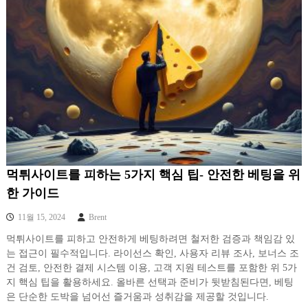
먹튀사이트를 피하는 5가지 핵심 팁- 안전한 베팅을 위
한 가이드
11월 15, 2024
Brent
먹튀사이트를 피하고 안전하게 베팅하려면 철저한 검증과 책임감 있
는 접근이 필수적입니다. 라이선스 확인, 사용자 리뷰 조사, 보너스 조
건 검토, 안전한 결제 시스템 이용, 고객 지원 테스트를 포함한 위 5가
지 핵심 팁을 활용하세요. 올바른 선택과 준비가 뒷받침된다면, 베팅
은 단순한 도박을 넘어선 즐거움과 성취감을 제공할 것입니다.