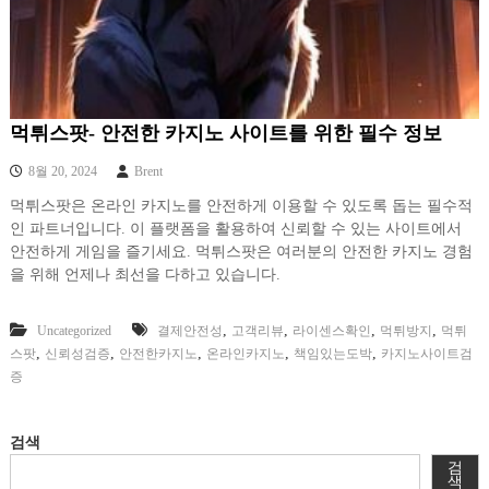
먹튀스팟- 안전한 카지노 사이트를 위한 필수 정보
8월 20, 2024
Brent
먹튀스팟은 온라인 카지노를 안전하게 이용할 수 있도록 돕는 필수적
인 파트너입니다. 이 플랫폼을 활용하여 신뢰할 수 있는 사이트에서
안전하게 게임을 즐기세요. 먹튀스팟은 여러분의 안전한 카지노 경험
을 위해 언제나 최선을 다하고 있습니다.
,
,
,
,
Uncategorized
결제안전성
고객리뷰
라이센스확인
먹튀방지
먹튀
,
,
,
,
,
스팟
신뢰성검증
안전한카지노
온라인카지노
책임있는도박
카지노사이트검
증
검색
검
색