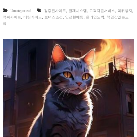
,
,
,
,
Uncategorized
검증된사이트
결제시스템
고객지원서비스
먹튀방지
,
,
,
,
,
먹튀사이트
베팅가이드
보너스조건
안전한베팅
온라인도박
책임감있는도
박