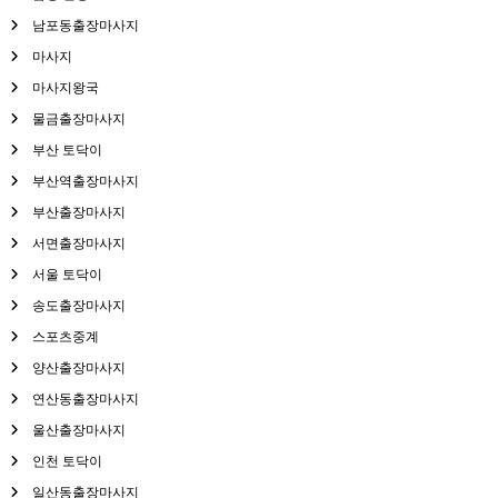
남포동출장마사지
마사지
마사지왕국
물금출장마사지
부산 토닥이
부산역출장마사지
부산출장마사지
서면출장마사지
서울 토닥이
송도출장마사지
스포츠중계
양산출장마사지
연산동출장마사지
울산출장마사지
인천 토닥이
일산동출장마사지