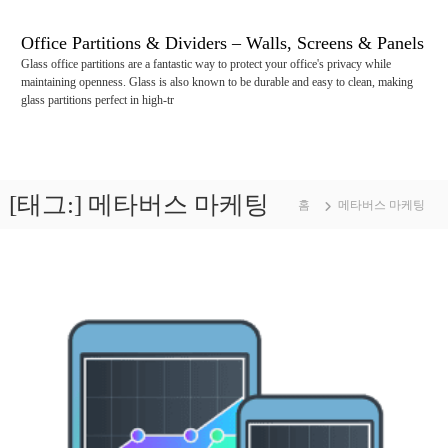
콘
텐
Office Partitions & Dividers – Walls, Screens & Panels
츠
Glass office partitions are a fantastic way to protect your office's privacy while
로
maintaining openness. Glass is also known to be durable and easy to clean, making
바
glass partitions perfect in high-tr
로
가
기
[태그:]
메타버스 마케팅
홈
메타버스 마케팅