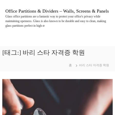
콘
텐
Office Partitions & Dividers – Walls, Screens & Panels
츠
Glass office partitions are a fantastic way to protect your office's privacy while
로
maintaining openness. Glass is also known to be durable and easy to clean, making
바
glass partitions perfect in high-tr
로
가
기
[태그:]
바리 스타 자격증 학원
홈
바리 스타 자격증 학원