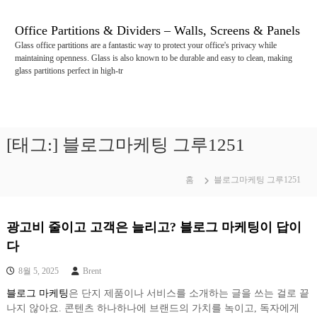
콘
텐
Office Partitions & Dividers – Walls, Screens & Panels
츠
Glass office partitions are a fantastic way to protect your office's privacy while
로
maintaining openness. Glass is also known to be durable and easy to clean, making
바
glass partitions perfect in high-tr
로
가
기
[태그:]
블로그마케팅 그루1251
홈
블로그마케팅 그루1251
광고비 줄이고 고객은 늘리고? 블로그 마케팅이 답이
다
8월 5, 2025
Brent
블로그 마케팅
은 단지 제품이나 서비스를 소개하는 글을 쓰는 걸로 끝
나지 않아요. 콘텐츠 하나하나에 브랜드의 가치를 녹이고, 독자에게