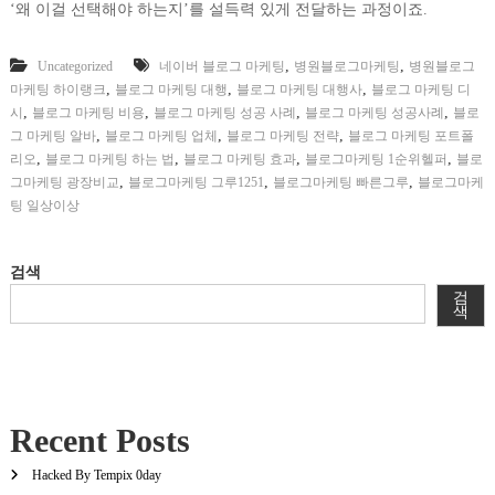
‘왜 이걸 선택해야 하는지’를 설득력 있게 전달하는 과정이죠.
,
,
Uncategorized
네이버 블로그 마케팅
병원블로그마케팅
병원블로그
,
,
,
마케팅 하이랭크
블로그 마케팅 대행
블로그 마케팅 대행사
블로그 마케팅 디
,
,
,
,
시
블로그 마케팅 비용
블로그 마케팅 성공 사례
블로그 마케팅 성공사례
블로
,
,
,
그 마케팅 알바
블로그 마케팅 업체
블로그 마케팅 전략
블로그 마케팅 포트폴
,
,
,
,
리오
블로그 마케팅 하는 법
블로그 마케팅 효과
블로그마케팅 1순위헬퍼
블로
,
,
,
그마케팅 광장비교
블로그마케팅 그루1251
블로그마케팅 빠른그루
블로그마케
팅 일상이상
검색
검
색
Recent Posts
Hacked By Tempix 0day