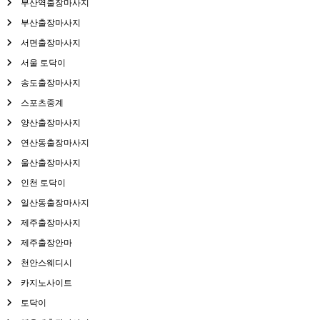
부산역출장마사지
부산출장마사지
서면출장마사지
서울 토닥이
송도출장마사지
스포츠중계
양산출장마사지
연산동출장마사지
울산출장마사지
인천 토닥이
일산동출장마사지
제주출장마사지
제주출장안마
천안스웨디시
카지노사이트
토닥이