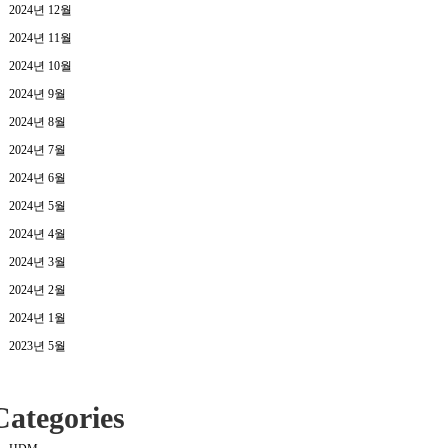
2024년 12월
2024년 11월
2024년 10월
2024년 9월
2024년 8월
2024년 7월
2024년 6월
2024년 5월
2024년 4월
2024년 3월
2024년 2월
2024년 1월
2023년 5월
Categories