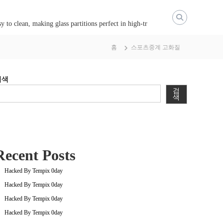
y to clean, making glass partitions perfect in high-tr
홈
스포츠중계 고화질
검색
검
색
Recent Posts
Hacked By Tempix 0day
Hacked By Tempix 0day
Hacked By Tempix 0day
Hacked By Tempix 0day