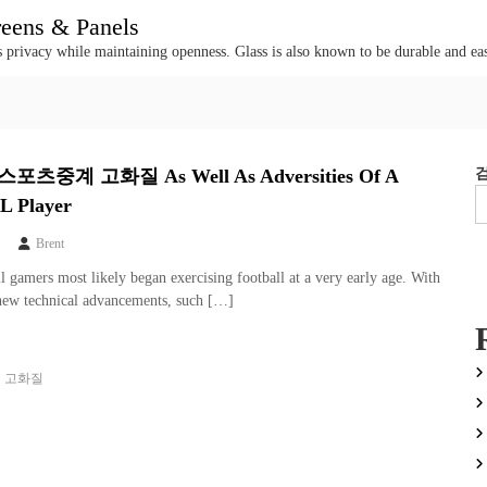
creens & Panels
e's privacy while maintaining openness. Glass is also known to be durable and eas
s 스포츠중계 고화질 As Well As Adversities Of A
L Player
Brent
l gamers most likely began exercising football at a very early age. With
-new technical advancements, such […]
 고화질