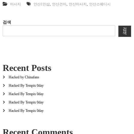
,
,
,
마사지
안산1인샵
안산건마
안산마사지
안산스웨디시
검색
검
색
Recent Posts
Hacked by Chinafans
Hacked By Tempix 0day
Hacked By Tempix 0day
Hacked By Tempix 0day
Hacked By Tempix 0day
Recent Comments