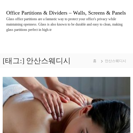
콘
텐
Office Partitions & Dividers – Walls, Screens & Panels
츠
Glass office partitions are a fantastic way to protect your office's privacy while
로
maintaining openness. Glass is also known to be durable and easy to clean, making
바
glass partitions perfect in high-tr
로
가
기
[태그:]
안산스웨디시
홈
안산스웨디시