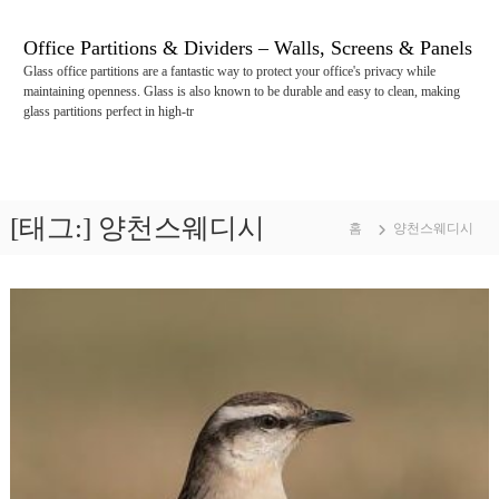
콘
텐
Office Partitions & Dividers – Walls, Screens & Panels
츠
Glass office partitions are a fantastic way to protect your office's privacy while
로
maintaining openness. Glass is also known to be durable and easy to clean, making
바
glass partitions perfect in high-tr
로
가
기
[태그:]
양천스웨디시
홈
양천스웨디시