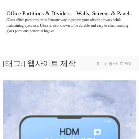
콘
텐
Office Partitions & Dividers – Walls, Screens & Panels
츠
Glass office partitions are a fantastic way to protect your office's privacy while
로
maintaining openness. Glass is also known to be durable and easy to clean, making
바
glass partitions perfect in high-tr
로
가
기
[태그:]
웹사이트 제작
홈
웹사이트 제작