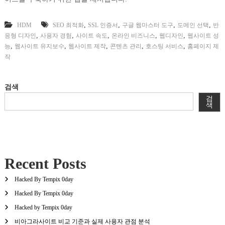
,
,
,
,
HDM
SEO 최적화
SSL 인증서
구글 웹마스터 도구
도메인 선택
반
,
,
,
,
,
응형 디자인
사용자 경험
사이트 속도
온라인 비즈니스
웹디자인
웹사이트 성
,
,
,
,
,
능
웹사이트 유지보수
웹사이트 제작
콘텐츠 관리
호스팅 서비스
홈페이지 제
작
검색
검
색
Recent Posts
Hacked By Tempix 0day
Hacked By Tempix 0day
Hacked by Tempix 0day
비아그라사이트 비교 기준과 실제 사용자 관점 분석