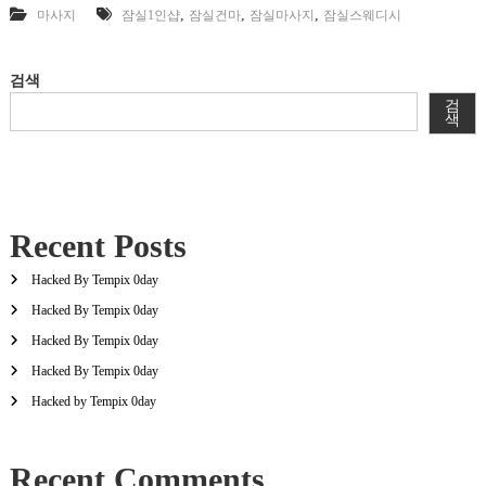
,
,
,
마사지
잠실1인샵
잠실건마
잠실마사지
잠실스웨디시
검색
검
색
Recent Posts
Hacked By Tempix 0day
Hacked By Tempix 0day
Hacked By Tempix 0day
Hacked By Tempix 0day
Hacked by Tempix 0day
Recent Comments