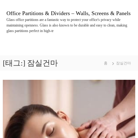
콘
텐
Office Partitions & Dividers – Walls, Screens & Panels
츠
Glass office partitions are a fantastic way to protect your office's privacy while
로
maintaining openness. Glass is also known to be durable and easy to clean, making
바
glass partitions perfect in high-tr
로
가
기
[태그:]
잠실건마
홈
잠실건마