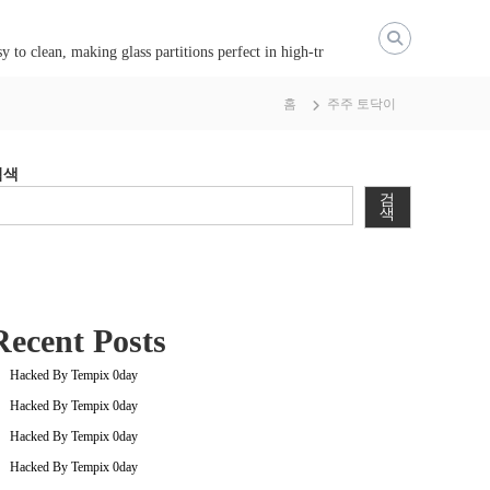
y to clean, making glass partitions perfect in high-tr
홈
주주 토닥이
검색
검
색
Recent Posts
Hacked By Tempix 0day
Hacked By Tempix 0day
Hacked By Tempix 0day
Hacked By Tempix 0day