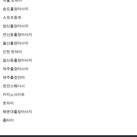
서울 토닥이
송도출장마사지
스포츠중계
양산출장마사지
연산동출장마사지
울산출장마사지
인천 토닥이
일산동출장마사지
제주출장마사지
제주출장안마
천안스웨디시
카지노사이트
토닥이
해운대출장마사지
홈타이