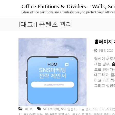
콘
Office Partitions & Dividers – Walls, S
텐
Glass office partitions are a fantastic way to protect your offic
츠
로
[태그:]
콘텐츠 관리
바
로
가
기
홈페이지 
8월 8, 2025
당신이 새로
려는 경우,
홈
트를 만든다
대표하고, 잠
이고 SEO 
그리고 성공
,
,
,
HDM
SEO 최적화
SSL 인증서
구글 웹마스터 도구
도메인
,
,
,
,
,
인
웹사이트 성능
웹사이트 유지보수
웹사이트 제작
콘텐츠 관리
호