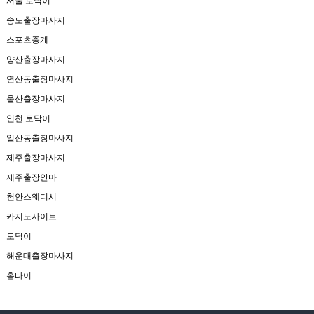
서울 토닥이
송도출장마사지
스포츠중계
양산출장마사지
연산동출장마사지
울산출장마사지
인천 토닥이
일산동출장마사지
제주출장마사지
제주출장안마
천안스웨디시
카지노사이트
토닥이
해운대출장마사지
홈타이