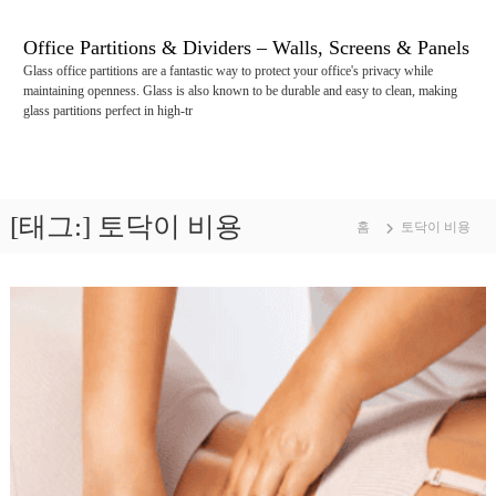
콘
텐
Office Partitions & Dividers – Walls, Screens & Panels
츠
Glass office partitions are a fantastic way to protect your office's privacy while
로
maintaining openness. Glass is also known to be durable and easy to clean, making
바
glass partitions perfect in high-tr
로
가
기
[태그:]
토닥이 비용
홈
토닥이 비용