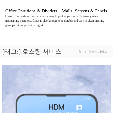
콘
텐
Office Partitions & Dividers – Walls, Screens & Panels
츠
Glass office partitions are a fantastic way to protect your office's privacy while
로
maintaining openness. Glass is also known to be durable and easy to clean, making
바
glass partitions perfect in high-tr
로
가
기
[태그:]
호스팅 서비스
홈
호스팅 서비스