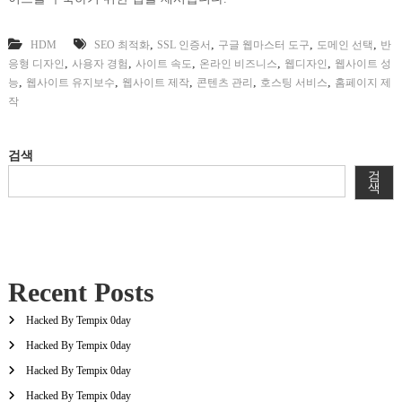
,
,
,
,
HDM
SEO 최적화
SSL 인증서
구글 웹마스터 도구
도메인 선택
반
,
,
,
,
,
응형 디자인
사용자 경험
사이트 속도
온라인 비즈니스
웹디자인
웹사이트 성
,
,
,
,
,
능
웹사이트 유지보수
웹사이트 제작
콘텐츠 관리
호스팅 서비스
홈페이지 제
작
검색
검
색
Recent Posts
Hacked By Tempix 0day
Hacked By Tempix 0day
Hacked By Tempix 0day
Hacked By Tempix 0day