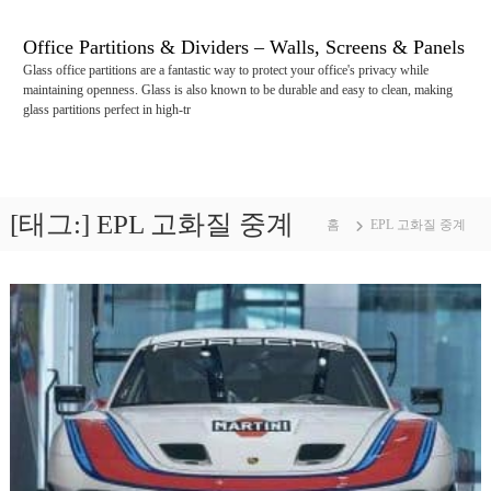
콘
텐
Office Partitions & Dividers – Walls, Screens & Panels
츠
Glass office partitions are a fantastic way to protect your office's privacy while
로
maintaining openness. Glass is also known to be durable and easy to clean, making
바
glass partitions perfect in high-tr
로
가
기
[태그:]
EPL 고화질 중계
홈
EPL 고화질 중계