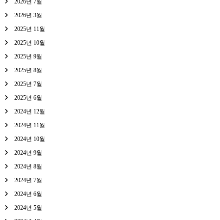
2026년 7월
2026년 3월
2025년 11월
2025년 10월
2025년 9월
2025년 8월
2025년 7월
2025년 6월
2024년 12월
2024년 11월
2024년 10월
2024년 9월
2024년 8월
2024년 7월
2024년 6월
2024년 5월