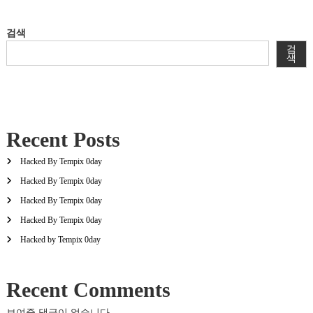
검색
검
색
Recent Posts
Hacked By Tempix 0day
Hacked By Tempix 0day
Hacked By Tempix 0day
Hacked By Tempix 0day
Hacked by Tempix 0day
Recent Comments
보여줄 댓글이 없습니다.