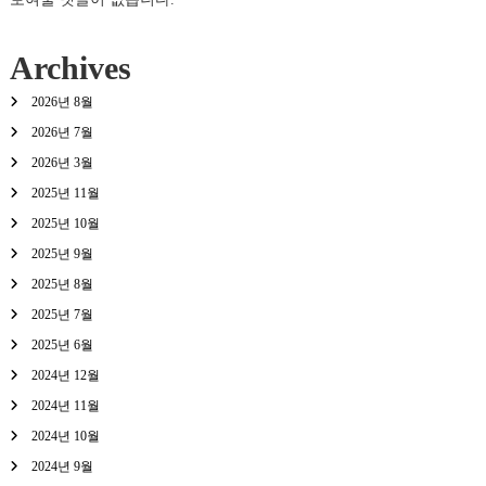
Archives
2026년 8월
2026년 7월
2026년 3월
2025년 11월
2025년 10월
2025년 9월
2025년 8월
2025년 7월
2025년 6월
2024년 12월
2024년 11월
2024년 10월
2024년 9월