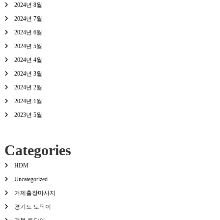
2024년 8월
2024년 7월
2024년 6월
2024년 5월
2024년 4월
2024년 3월
2024년 2월
2024년 1월
2023년 5월
Categories
HDM
Uncategorized
거제출장마사지
경기도 토닥이