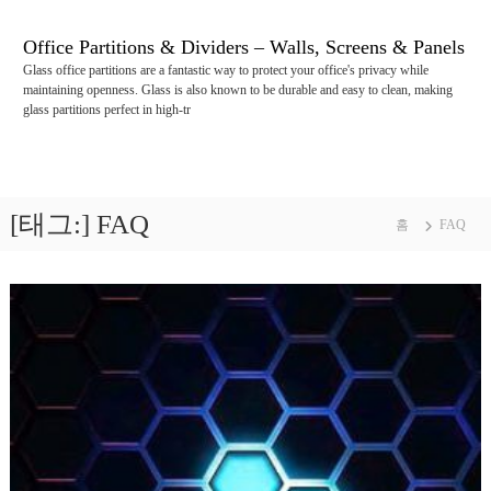
콘
텐
Office Partitions & Dividers – Walls, Screens & Panels
츠
Glass office partitions are a fantastic way to protect your office's privacy while
로
maintaining openness. Glass is also known to be durable and easy to clean, making
바
glass partitions perfect in high-tr
로
가
기
[태그:]
FAQ
홈
FAQ