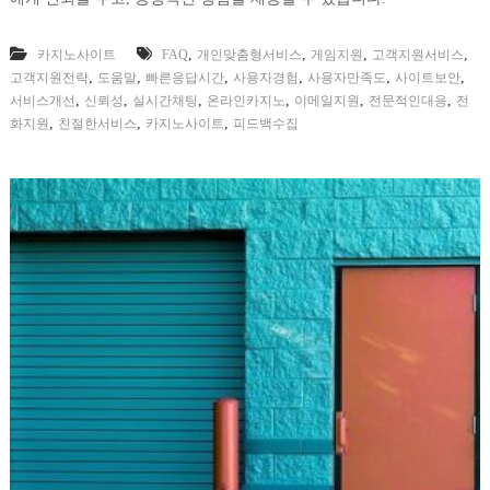
,
,
,
,
카지노사이트
FAQ
개인맞춤형서비스
게임지원
고객지원서비스
,
,
,
,
,
,
고객지원전략
도움말
빠른응답시간
사용자경험
사용자만족도
사이트보안
,
,
,
,
,
,
서비스개선
신뢰성
실시간채팅
온라인카지노
이메일지원
전문적인대응
전
,
,
,
화지원
친절한서비스
카지노사이트
피드백수집