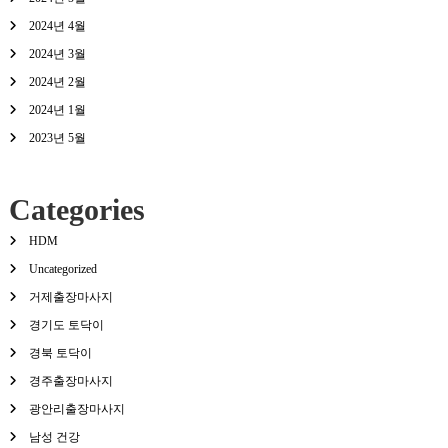
2024년 4월
2024년 3월
2024년 2월
2024년 1월
2023년 5월
Categories
HDM
Uncategorized
거제출장마사지
경기도 토닥이
경북 토닥이
경주출장마사지
광안리출장마사지
남성 건강