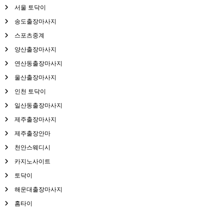
서울 토닥이
송도출장마사지
스포츠중계
양산출장마사지
연산동출장마사지
울산출장마사지
인천 토닥이
일산동출장마사지
제주출장마사지
제주출장안마
천안스웨디시
카지노사이트
토닥이
해운대출장마사지
홈타이