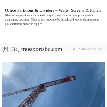
콘
텐
Office Partitions & Dividers – Walls, Screens & Panels
츠
Glass office partitions are a fantastic way to protect your office's privacy while
로
maintaining openness. Glass is also known to be durable and easy to clean, making
바
glass partitions perfect in high-tr
로
가
기
[태그:]
freesportsbc.com
홈
freesportsbc.com